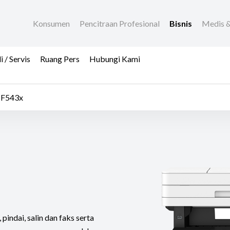
Konsumen
Pencitraan Profesional
Bisnis
Medis &
/ Servis
Ruang Pers
Hubungi Kami
MF543x
indai, salin dan faks serta