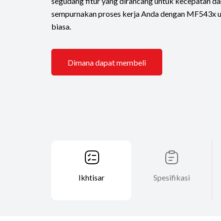
segudang fitur yang dirancang untuk kecepatan d
sempurnakan proses kerja Anda dengan MF543x unt
biasa.
Dimana dapat membeli
Ikhtisar
Spesifikasi