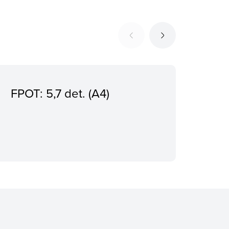
FPOT: 5,7 det. (A4)
Kap
mak
lem