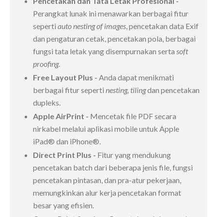
Pencetakan dan Tata Letak Profesional -
Perangkat lunak ini menawarkan berbagai fitur
seperti
auto nesting of images
, pencetakan data Exif
dan pengaturan cetak, pencetakan pola, berbagai
fungsi tata letak yang disempurnakan serta
soft
proofing
.
Free Layout Plus -
Anda dapat menikmati
berbagai fitur seperti
nesting, tiling
dan pencetakan
dupleks.
Apple AirPrint -
Mencetak file PDF secara
nirkabel melalui aplikasi mobile untuk Apple
iPad® dan iPhone®.
Direct Print Plus -
Fitur yang mendukung
pencetakan batch dari beberapa jenis file, fungsi
pencetakan pintasan, dan pra-atur pekerjaan,
memungkinkan alur kerja pencetakan format
besar yang efisien.