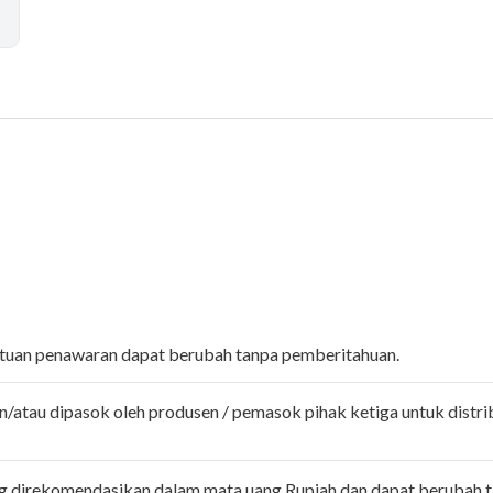
entuan penawaran dapat berubah tanpa pemberitahuan.
n/atau dipasok oleh produsen / pemasok pihak ketiga untuk distri
ng direkomendasikan dalam mata uang Rupiah dan dapat berubah 