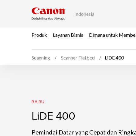
Indonesia
Produk
Layanan Bisnis
Dimana untuk Membeli 
Scanning
Scanner Flatbed
LiDE 400
LiDE 400
BARU
LiDE 400
Pemindai Datar yang Cepat dan Ringk