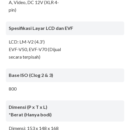
A, Video, DC 12V (XLR 4-
pin)
Spesifikasi Layar LCD dan EVF
LCD: LM-V2 (4.3')
EVF-V50, EVF-V70 (Dijual
secara terpisah)
Base ISO (Clog 2 & 3)
800
Dimensi (P x T x L)
*Berat (Hanya bodi)
Dimensi: 153 x 148 x 168