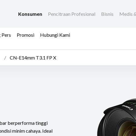
Konsumen
Pencitraan Profesional
Bisnis
Medis &
 Pers
Promosi
Hubungi Kami
CN-E14mm T3.1 FP X
bar berperforma tinggi
disi minim cahaya. Ideal