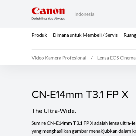
Indonesia
Produk
Dimana untuk Membeli / Servis
Ruang
Video Kamera Profesional
Lensa EOS Cinema
CN-E14mm T3.1 FP X
CN-E14mm T3.1 FP X
The Ultra-Wide.
Sumire CN-E14mm T3.1 FP X adalah lensa ultra-le
yang menghasilkan gambar menakjubkan dalam kon