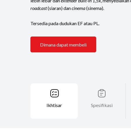
lebih lebar dan
extender built-in
1,5x, menyediakan
roadcast
(siaran) dan
cinema
(sinema).
Tersedia pada dudukan EF atau PL.
Dimana dapat membeli
Ikhtisar
Spesifikasi