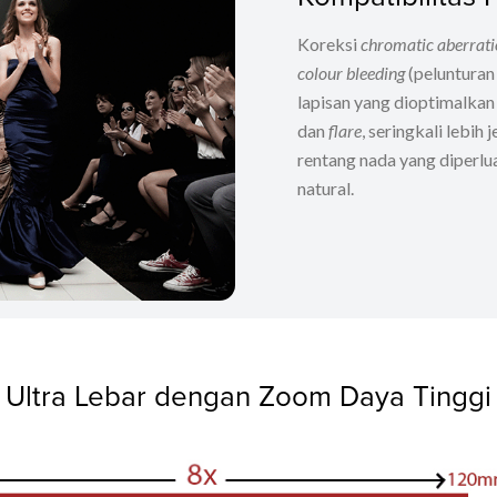
Koreksi
chromatic aberrat
colour bleeding
(pelunturan
lapisan yang dioptimalkan
dan
flare
, seringkali lebih
rentang nada yang diperlu
natural.
Ultra Lebar dengan Zoom Daya Tinggi