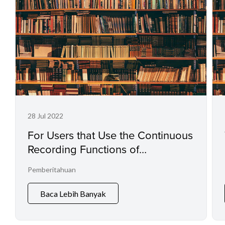
28 Jul 2022
For Users that Use the Continuous
Recording Functions of
Professional Camcorders and
Pemberitahuan
Digital Cinema Cameras
Baca Lebih Banyak