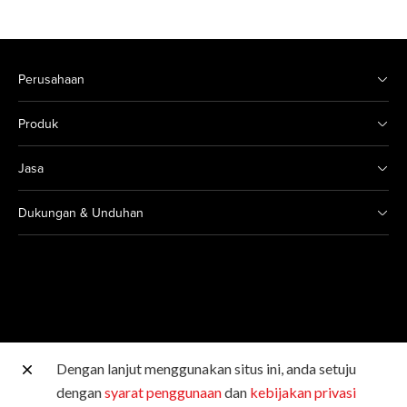
Perusahaan
Produk
Jasa
Dukungan & Unduhan
Dengan lanjut menggunakan situs ini, anda setuju
Situs Canon lainnya
dengan
syarat penggunaan
dan
kebijakan privasi