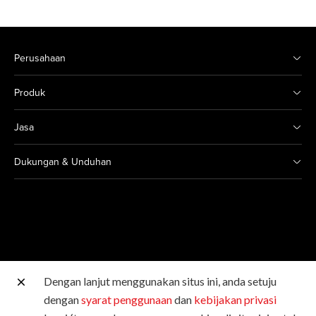
Perusahaan
Produk
Jasa
Dukungan & Unduhan
Dengan lanjut menggunakan situs ini, anda setuju
Situs Canon lainnya
dengan
syarat penggunaan
dan
kebijakan privasi