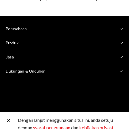
Perusahaan
Produk
Jasa
Dukungan & Unduhan
Dengan lanjut menggunakan situs ini, anda setuju
Situs Canon lainnya
dengan
syarat penggunaan
dan
kebijakan privasi