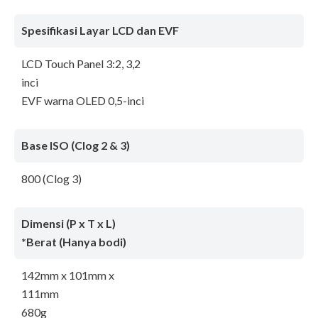
Spesifikasi Layar LCD dan EVF
LCD Touch Panel 3:2, 3,2
inci
EVF warna OLED 0,5-inci
Base ISO (Clog 2 & 3)
800 (Clog 3)
Dimensi (P x T x L)
*Berat (Hanya bodi)
142mm x 101mm x
111mm
680g