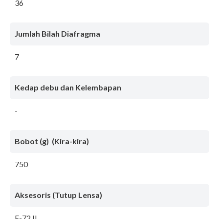
36
Jumlah Bilah Diafragma
7
Kedap debu dan Kelembapan
-
Bobot (g) (Kira-kira)
750
Aksesoris (Tutup Lensa)
E-72 II