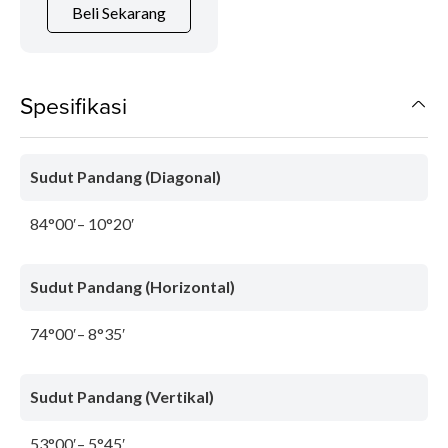
Beli Sekarang
Spesifikasi
Sudut Pandang (Diagonal)
84°00′– 10°20′
Sudut Pandang (Horizontal)
74°00′– 8°35′
Sudut Pandang (Vertikal)
53°00′– 5°45′