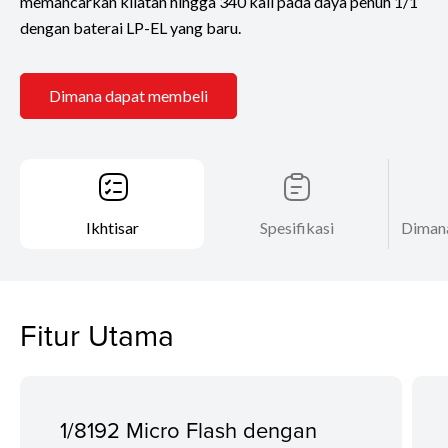
memancarkan kilatan hingga 340 kali pada daya penuh 1/1
dengan baterai LP-EL yang baru.
Dimana dapat membeli
Ikhtisar
Spesifikasi
Diman
Fitur Utama
1/8192 Micro Flash dengan