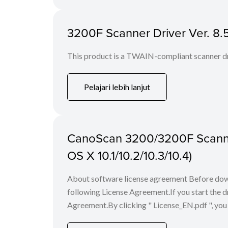
3200F Scanner Driver Ver. 8.
This product is a TWAIN-compliant scanner dr
Pelajari lebih lanjut
CanoScan 3200/3200F Scanner
OS X 10.1/10.2/10.3/10.4)
About software license agreement Before down
following License Agreement.If you start the dr
Agreement.By clicking " License_EN.pdf ", yo