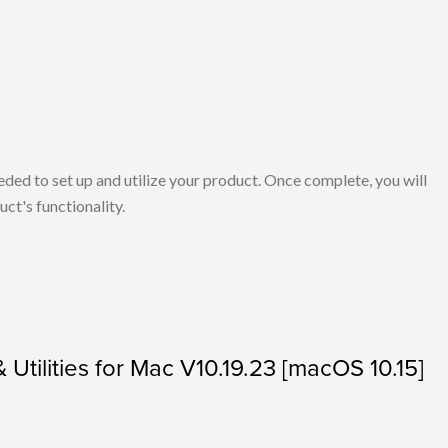
eeded to set up and utilize your product. Once complete, you will
ct's functionality.
& Utilities for Mac V10.19.23 [macOS 10.15]