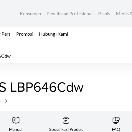
Konsumen
Pencitraan Profesional
Bisnis
Medis &
 Pers
Promosi
Hubungi Kami
46Cdw
S LBP646Cdw
a
Manual
Spesifikasi Produk
FAQ