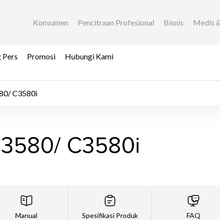
Konsumen
Pencitraan Profesional
Bisnis
Medis &
 Pers
Promosi
Hubungi Kami
0/ C3580i
3580/ C3580i
Manual
Spesifikasi Produk
FAQ