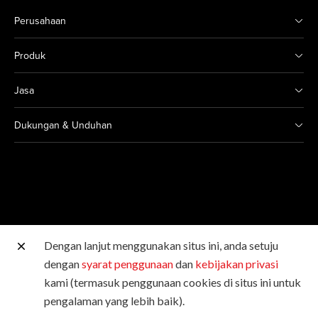
Perusahaan
Produk
Jasa
Dukungan & Unduhan
Dengan lanjut menggunakan situs ini, anda setuju
Situs Canon lainnya
dengan
syarat penggunaan
dan
kebijakan privasi
kami (termasuk penggunaan cookies di situs ini untuk
Hak Cipta © 2026 Canon Singapore Pte. Ltd. Hak Cipta
pengalaman yang lebih baik).
Dilindungi