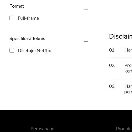
Format
Full-frame
Discla
Spesifikasi Teknis
01.
Har
Disetujui Netflix
02.
Pro
kem
03.
Har
pem
Perusahaan
Produk