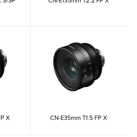
L S/SP
CN-E135mm T2.2 FP X
FP X
CN-E35mm T1.5 FP X