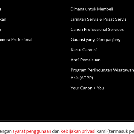
i
Dimana untuk Membeli
kan
Jaringan Servis & Pusat Servis
g
Canon Professional Services
mera Profesional
Garansi yang Diperpanjang
Kartu Garansi
Anti-Pemalsuan
Program Perlindungan Wisatawa
Asia (ATPP)
Your Canon + You
dengan
syarat penggunaan
dan
kebijakan privasi
kami (termasuk pen
Dilindungi