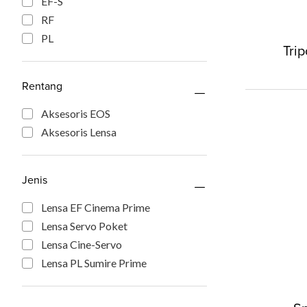
EF-S
RF
PL
Tri
Rentang
Aksesoris EOS
Aksesoris Lensa
Jenis
Lensa EF Cinema Prime
Lensa Servo Poket
Lensa Cine-Servo
Lensa PL Sumire Prime