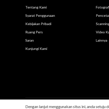
Tentang Kami
Fotograf
Syarat Penggunaan
Penceta
Kebijakan Pribadi
Scannin
Ruang Pers
Video Ka
Saran
Lainnya
Kunjungi Kami
Dengan lanjut menggunakan situs ini, anda setuju 
Hak Cipta © 2026 Canon Singapore Pte. Ltd. Hak Cipta 