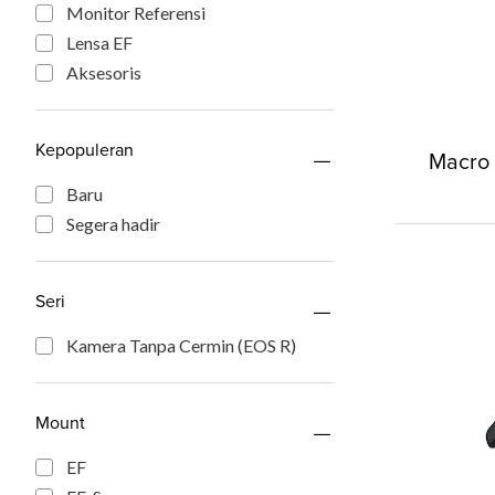
Monitor Referensi
Lensa EF
Aksesoris
Kepopuleran
Macro 
Baru
Segera hadir
Seri
Kamera Tanpa Cermin (EOS R)
Mount
EF