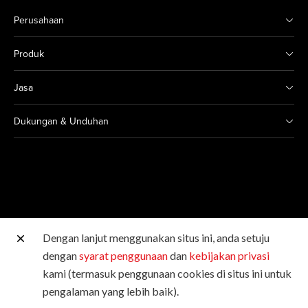
Perusahaan
Produk
Jasa
Dukungan & Unduhan
Dengan lanjut menggunakan situs ini, anda setuju
Situs Canon lainnya
dengan
syarat penggunaan
dan
kebijakan privasi
kami (termasuk penggunaan cookies di situs ini untuk
Hak Cipta © 2026 Canon Singapore Pte. Ltd. Hak Cipta
pengalaman yang lebih baik).
Dilindungi