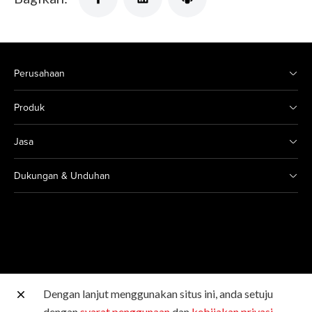
Perusahaan
Produk
Jasa
Dukungan & Unduhan
Dengan lanjut menggunakan situs ini, anda setuju
Situs Canon lainnya
dengan
syarat penggunaan
dan
kebijakan privasi