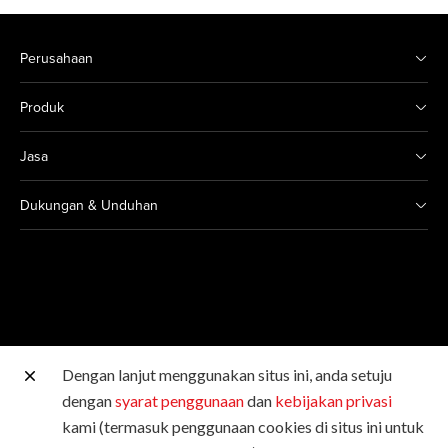
Perusahaan
Produk
Jasa
Dukungan & Unduhan
Dengan lanjut menggunakan situs ini, anda setuju
Situs Canon lainnya
dengan
syarat penggunaan
dan
kebijakan privasi
kami (termasuk penggunaan cookies di situs ini untuk
Hak Cipta © 2026 Canon Singapore Pte. Ltd. Hak Cipta