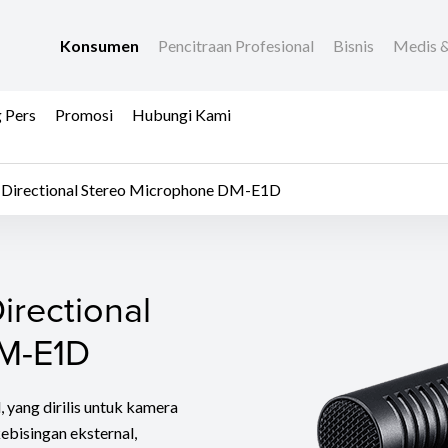
Konsumen
Pencitraan Profesional
Bisnis
Medis &
 Pers
Promosi
Hubungi Kami
e Directional Stereo Microphone DM-E1D
irectional Stereo Mic
irectional
M-E1D
yang dirilis untuk kamera
kebisingan eksternal,