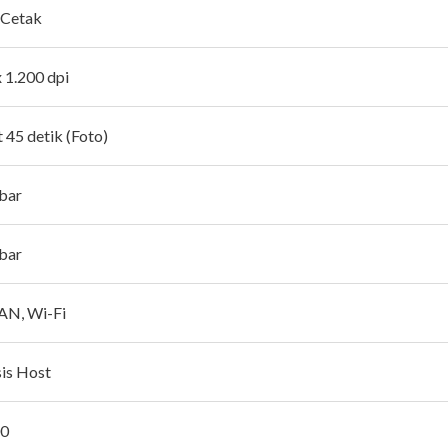
 Cetak
x 1.200 dpi
 45 detik (Foto)
bar
bar
AN, Wi-Fi
is Host
00