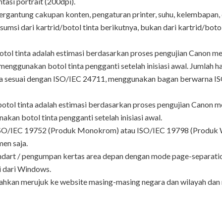
asi portrait (200dpi).
tergantung cakupan konten, pengaturan printer, suhu, kelembapan
nsumsi dari kartrid/botol tinta berikutnya, bukan dari kartrid/bo
botol tinta adalah estimasi berdasarkan proses pengujian Canon
enggunakan botol tinta pengganti setelah inisiasi awal. Jumlah h
inta sesuai dengan ISO/IEC 24711, menggunakan bagan berwarna I
tak botol tinta adalah estimasi berdasarkan proses pengujian Can
kan botol tinta pengganti setelah inisiasi awal.
n ISO/IEC 19752 (Produk Monokrom) atau ISO/IEC 19798 (Produk 
en saja.
andart / pengumpan kertas area depan dengan mode page-separati
i dari Windows.
ilahkan merujuk ke website masing-masing negara dan wilayah dan