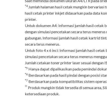
Saat memindai dokumen ukuran A4/LTR pada orient
*4
Jumlah halaman hasil cetak mungkin bervariasi 
hasil cetak printer inkjet didasarkan pada data ko
printer.
Untuk dokumen A4: Informasi jumlah hasil cetak 
dengan simulasi pencetakan secara terus menerus m
gabungan. Informasi jumlah hasil cetak kartrid t
secara terus menerus.
Untuk foto 4 x 6 inci: Informasi jumlah hasil ce
simulasi pencetakan secara terus menerus mengguna
Jumlah cetakan toner printer laser sesuai denga
*5
Hanya dapat dipalikasikan pada pemindai dokum
*6
Berdasarkan pada hasil pindai dengan posisi st
*7
Berdasarkan pada kompatibilitas sistem operas
**
Produk mungkin tidak tersedia di semua area, S
ketersediaan produk.