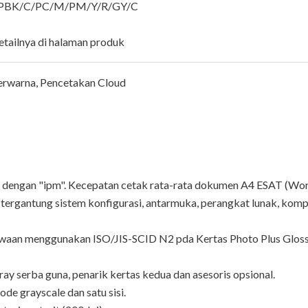
BK/C/PC/M/PM/Y/R/GY/C
detailnya di halaman produk
rwarna, Pencetakan Cloud
n dengan "ipm". Kecepatan cetak rata-rata dokumen A4 ESAT (Word
 tergantung sistem konfigurasi, antarmuka, perangkat lunak, kom
waan menggunakan ISO/JIS-SCID N2 pda Kertas Photo Plus Glossy
y serba guna, penarik kertas kedua dan asesoris opsional.
 grayscale dan satu sisi.