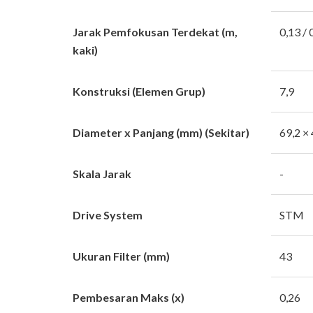
Jarak Pemfokusan Terdekat (m,
0,13 / 
kaki)
Konstruksi (Elemen Grup)
7,9
Diameter x Panjang (mm) (Sekitar)
69,2 × 
Skala Jarak
-
Drive System
STM
Ukuran Filter (mm)
43
Pembesaran Maks (x)
0,26