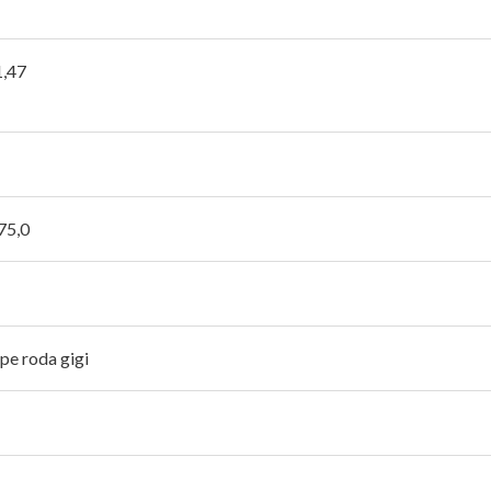
1,47
75,0
pe roda gigi