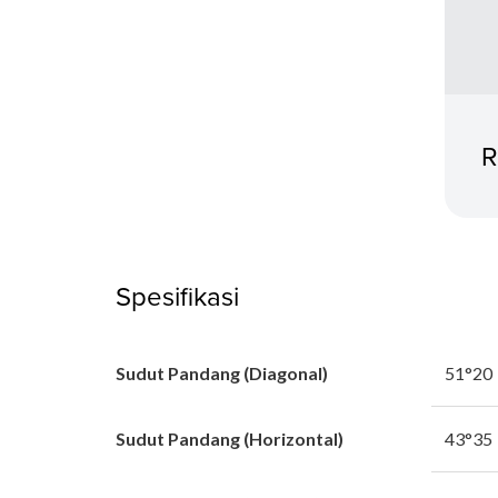
R
Spesifikasi
Sudut Pandang (Diagonal)
51°20
Sudut Pandang (Horizontal)
43°35