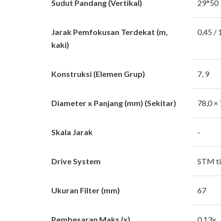
Sudut Pandang (Vertikal)
29°50
Jarak Pemfokusan Terdekat (m,
0,45 / 
kaki)
Konstruksi (Elemen Grup)
7, 9
Diameter x Panjang (mm) (Sekitar)
78,0 × 
Skala Jarak
-
Drive System
STM ti
Ukuran Filter (mm)
67
Pembesaran Maks (x)
0.13x