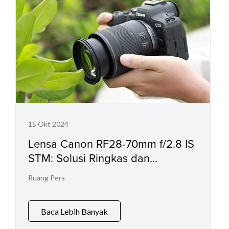
15 Okt 2024
Lensa Canon RF28-70mm f/2.8 IS
STM: Solusi Ringkas dan
Terjangkau untuk Hasil Foto yang
Ruang Pers
Wow!
Baca Lebih Banyak