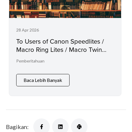
28 Apr 2026
To Users of Canon Speedlites /
Macro Ring Lites / Macro Twin
Lights and the Relevant
Pemberitahuan
Accessories
Baca Lebih Banyak
Bagikan: