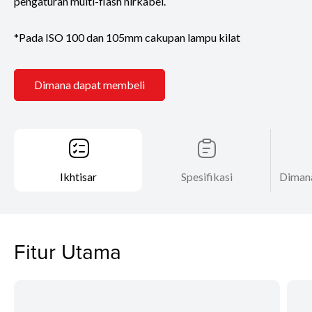
pengaturan multi-flash nirkabel.
*Pada ISO 100 dan 105mm cakupan lampu kilat
Dimana dapat membeli
Ikhtisar
Spesifikasi
Diman
Fitur Utama