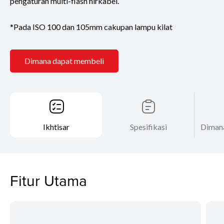
pengaturan multi-flash nirkabel.
*Pada ISO 100 dan 105mm cakupan lampu kilat
Dimana dapat membeli
Ikhtisar
Spesifikasi
Diman
Fitur Utama