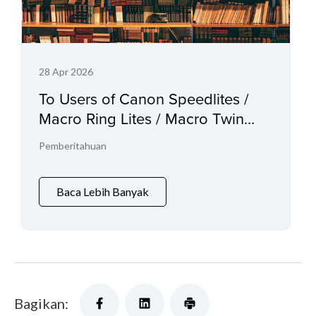
28 Apr 2026
To Users of Canon Speedlites /
Macro Ring Lites / Macro Twin
Lights and the Relevant
Pemberitahuan
Accessories
Baca Lebih Banyak
Bagikan: