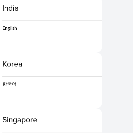
India
English
Korea
한국어
Singapore