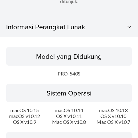
ditunjuk.
Informasi Perangkat Lunak
Model yang Didukung
Model yang Didukung
Sistem Operasi
PRO-540S
Bahasa
Sistem Operasi
Ringkasan
Update Riwayat
macOS 10.15
macOS 10.14
macOS 10.13
macOS v10.12
OS X v10.11
OS X v10.10
OS X v10.9
Mac OS X v10.8
Mac OS X v10.7
Persyaratan Sistem