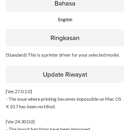
Peringatan
Bahasa
Instruksi Pengaturan
English
Informasi File
Ringkasan
Disclaimer
(Standard) This is a printer driver for your selected model.
Update Riwayat
[Ver.27.0.1.0]
- The issue where printing becomes impossible on Mac OS
X 10.7 has been rectified.
[Ver.24.30.0.0]
- The layout functions have been improved.