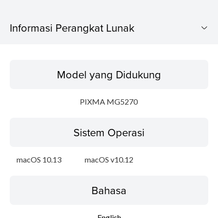
Informasi Perangkat Lunak
Model yang Didukung
Model yang Didukung
Sistem Operasi
PIXMA MG5270
Bahasa
Sistem Operasi
Ringkasan
Update Riwayat
macOS 10.13
macOS v10.12
Persyaratan Sistem
Bahasa
Peringatan
English