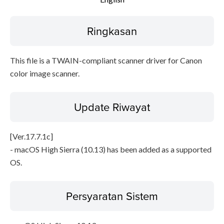
Instruksi Pengaturan
Ringkasan
Informasi File
This file is a TWAIN-compliant scanner driver for Canon
Disclaimer
color image scanner.
Update Riwayat
[Ver.17.7.1c]
- macOS High Sierra (10.13) has been added as a supported
OS.
Persyaratan Sistem