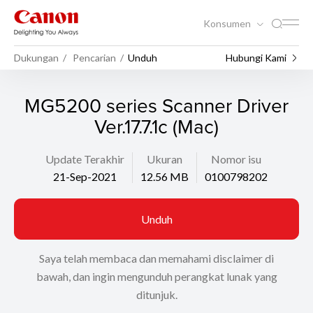
Konsumen
Dukungan
Pencarian
Unduh
Hubungi Kami
MG5200 series Scanner Driver
Ver.17.7.1c (Mac)
Update Terakhir
Ukuran
Nomor isu
21-Sep-2021
12.56 MB
0100798202
Unduh
Saya telah membaca dan memahami disclaimer di
bawah, dan ingin mengunduh perangkat lunak yang
ditunjuk.