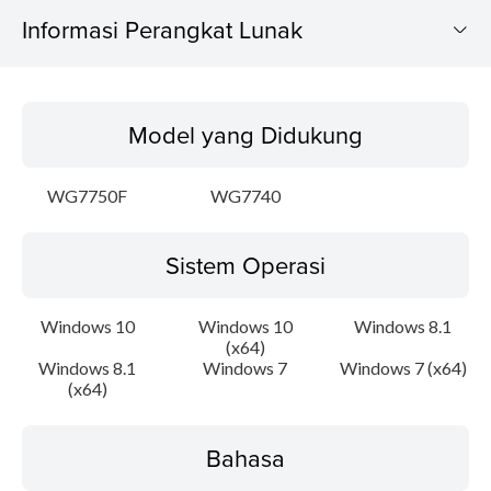
Informasi Perangkat Lunak
Model yang Didukung
Model yang Didukung
Sistem Operasi
WG7750F
WG7740
Bahasa
Sistem Operasi
Ringkasan
Instruksi Pengaturan
Windows 10
Windows 10
Windows 8.1
(x64)
Windows 8.1
Windows 7
Windows 7 (x64)
Informasi File
(x64)
Disclaimer
Bahasa