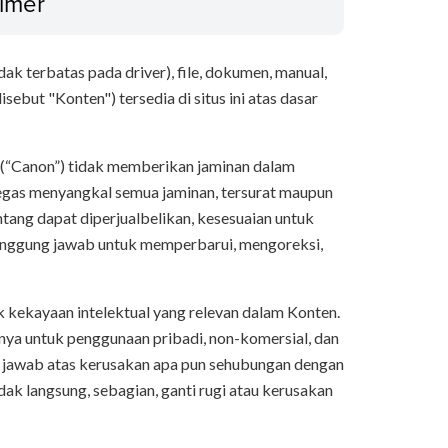
aimer
k terbatas pada driver), file, dokumen, manual,
sebut "Konten") tersedia di situs ini atas dasar
ya (“Canon”) tidak memberikan jaminan dalam
egas menyangkal semua jaminan, tersurat maupun
entang dapat diperjualbelikan, kesesuaian untuk
tanggung jawab untuk memperbarui, mengoreksi,
k kekayaan intelektual yang relevan dalam Konten.
a untuk penggunaan pribadi, non-komersial, dan
g jawab atas kerusakan apa pun sehubungan dengan
dak langsung, sebagian, ganti rugi atau kerusakan