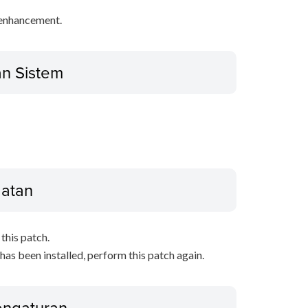
y enhancement.
an Sistem
gatan
this patch.
 has been installed, perform this patch again.
Pengaturan