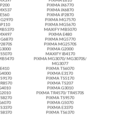
 P200
PIXMA iX6770
MX537
PIXMA iX6870
E560
PIXMA iP2870
MG2970
PIXMA MG7570
iP110
PIXMA MG5670
MB5370
MAXIFY MB5070
MX497
PIXMA E480
MG6870
PIXMA MG5770
P2870S
PIXMA MG2570S
G3000
PIXMA G2000
S5070
MAXIFY iB4170
MB5470
PIXMA MG3070/ MG3070S/
MG3077
E410
PIXMA TS6070
G4000
PIXMA E3170
S9170
PIXMA TS5170
TR8570
PIXMA TS207
G4010
PIXMA G3010
G2010
PIXMA TR4570/ TR4570S
S8270
PIXMA TS9570
G6070
PIXMA G5070
S3370
PIXMA E3370
S8370
PIXMA TS6370