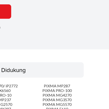
n
 Didukung
0/ iP2772
PIXMA MP287
X6560
PIXMA PRO-100
PRO-10
PIXMA MG4270
MP237
PIXMA MG3570
MG2570
PIXMA MG5570
MX397
PIXMA E610