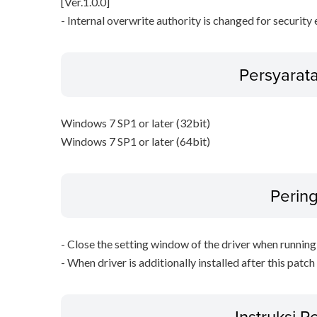
[Ver.1.0.0]
- Internal overwrite authority is changed for securit
Persyarat
Windows 7 SP1 or later (32bit)
Windows 7 SP1 or later (64bit)
Perin
- Close the setting window of the driver when running 
- When driver is additionally installed after this patch
Instruksi 