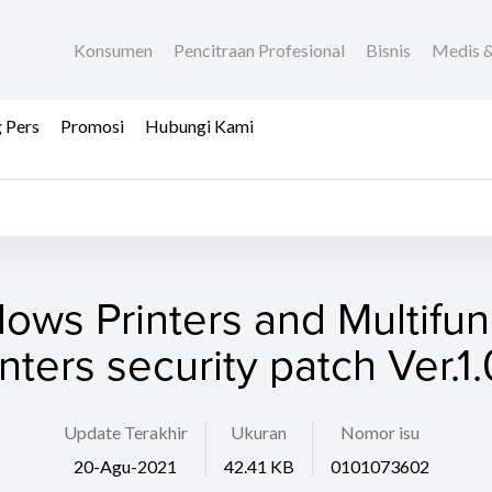
Konsumen
Pencitraan Profesional
Bisnis
Medis &
 Pers
Promosi
Hubungi Kami
ows Printers and Multifun
inters security patch Ver.1.
Update Terakhir
Ukuran
Nomor isu
20-Agu-2021
42.41 KB
0101073602