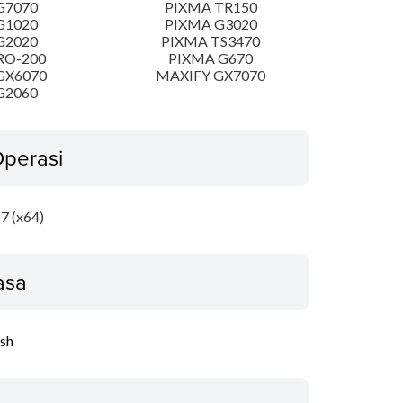
G7070
PIXMA TR150
G1020
PIXMA G3020
G2020
PIXMA TS3470
RO-200
PIXMA G670
GX6070
MAXIFY GX7070
G2060
Operasi
7 (x64)
asa
ish