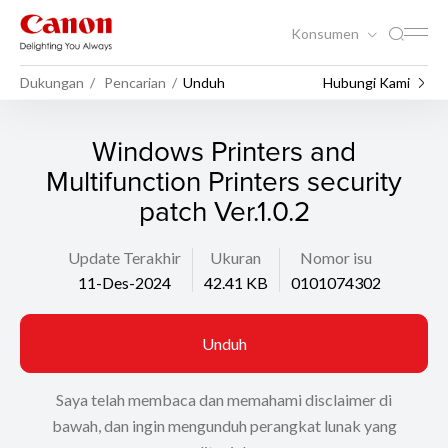
Konsumen
Dukungan
Pencarian
Unduh
Hubungi Kami
Windows Printers and
Multifunction Printers security
patch Ver.1.0.2
Update Terakhir
Ukuran
Nomor isu
11-Des-2024
42.41 KB
0101074302
Unduh
Saya telah membaca dan memahami disclaimer di
bawah, dan ingin mengunduh perangkat lunak yang