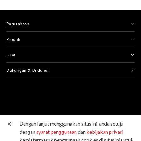
Perusahaan
Produk
Jasa
Dukungan & Unduhan
Dengan lanjut menggunakan situs ini, anda setuju
Situs Canon lainnya
dengan
syarat penggunaan
dan
kebijakan privasi
kami (termasuk penggunaan cookies di situs ini untuk