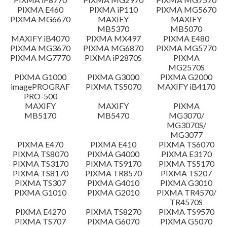
Peringatan
PIXMA E460
PIXMA iP110
PIXMA MG5670
PIXMA MG6670
MAXIFY
MAXIFY
Instruksi Pengaturan
MB5370
MB5070
MAXIFY iB4070
PIXMA MX497
PIXMA E480
PIXMA MG3670
PIXMA MG6870
PIXMA MG5770
Informasi File
PIXMA MG7770
PIXMA iP2870S
PIXMA
MG2570S
PIXMA G1000
PIXMA G3000
PIXMA G2000
Disclaimer
imagePROGRAF
PIXMA TS5070
MAXIFY iB4170
PRO-500
MAXIFY
MAXIFY
PIXMA
MB5170
MB5470
MG3070/
MG3070S/
MG3077
PIXMA E470
PIXMA E410
PIXMA TS6070
PIXMA TS8070
PIXMA G4000
PIXMA E3170
PIXMA TS3170
PIXMA TS9170
PIXMA TS5170
PIXMA TS8170
PIXMA TR8570
PIXMA TS207
PIXMA TS307
PIXMA G4010
PIXMA G3010
PIXMA G1010
PIXMA G2010
PIXMA TR4570/
TR4570S
PIXMA E4270
PIXMA TS8270
PIXMA TS9570
PIXMA TS707
PIXMA G6070
PIXMA G5070