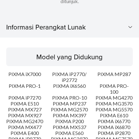
ditunjuk.
Informasi Perangkat Lunak
Model yang Didukung
Model yang Didukung
Sistem Operasi
PIXMA iX7000
PIXMA iP2770/
PIXMA MP287
Bahasa
iP2772
PIXMA PRO-1
PIXMA iX6560
PIXMA PRO-
100
Ringkasan
PIXMA iP7270
PIXMA PRO-10
PIXMA MG4270
PIXMA E510
PIXMA MP237
PIXMA MG3570
Update Riwayat
PIXMA MX727
PIXMA MG2570
PIXMA MG5570
PIXMA MX927
PIXMA MX397
PIXMA E610
PIXMA MG2470
PIXMA P200
PIXMA iX6770
Persyaratan Sistem
PIXMA MX477
PIXMA MX537
PIXMA iX6870
PIXMA E400
PIXMA E560
PIXMA iP2870
PIXMA iP8770
PIXMA MG2970
PIXMA MG7570