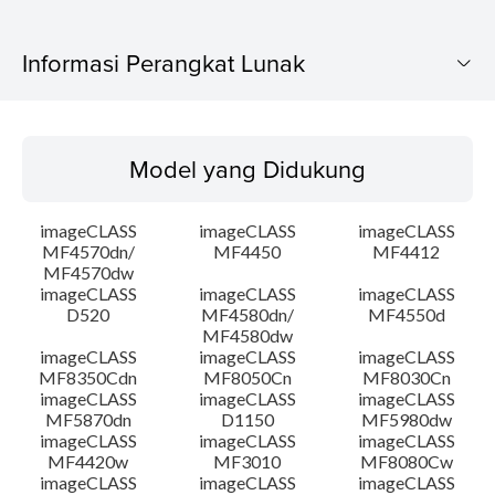
Informasi Perangkat Lunak
Model yang Didukung
Model yang Didukung
Sistem Operasi
imageCLASS
imageCLASS
imageCLASS
Bahasa
MF4570dn/
MF4450
MF4412
MF4570dw
imageCLASS
imageCLASS
imageCLASS
Persyaratan Sistem
D520
MF4580dn/
MF4550d
MF4580dw
Instruksi Pengaturan
imageCLASS
imageCLASS
imageCLASS
MF8350Cdn
MF8050Cn
MF8030Cn
imageCLASS
imageCLASS
imageCLASS
Informasi File
MF5870dn
D1150
MF5980dw
imageCLASS
imageCLASS
imageCLASS
MF4420w
MF3010
MF8080Cw
Disclaimer
imageCLASS
imageCLASS
imageCLASS