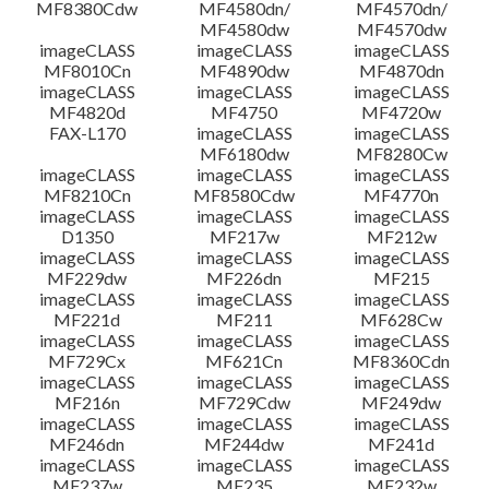
MF8380Cdw
MF4580dn/
MF4570dn/
MF4580dw
MF4570dw
imageCLASS
imageCLASS
imageCLASS
MF8010Cn
MF4890dw
MF4870dn
imageCLASS
imageCLASS
imageCLASS
MF4820d
MF4750
MF4720w
FAX-L170
imageCLASS
imageCLASS
MF6180dw
MF8280Cw
imageCLASS
imageCLASS
imageCLASS
MF8210Cn
MF8580Cdw
MF4770n
imageCLASS
imageCLASS
imageCLASS
D1350
MF217w
MF212w
imageCLASS
imageCLASS
imageCLASS
MF229dw
MF226dn
MF215
imageCLASS
imageCLASS
imageCLASS
MF221d
MF211
MF628Cw
imageCLASS
imageCLASS
imageCLASS
MF729Cx
MF621Cn
MF8360Cdn
imageCLASS
imageCLASS
imageCLASS
MF216n
MF729Cdw
MF249dw
imageCLASS
imageCLASS
imageCLASS
MF246dn
MF244dw
MF241d
imageCLASS
imageCLASS
imageCLASS
MF237w
MF235
MF232w