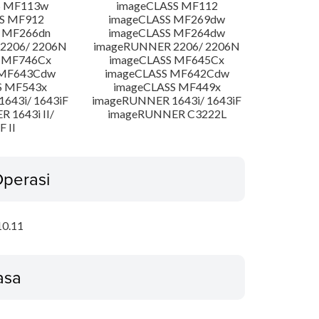
S MF113w
imageCLASS MF112
S MF912
imageCLASS MF269dw
 MF266dn
imageCLASS MF264dw
2206/ 2206N
imageRUNNER 2206/ 2206N
 MF746Cx
imageCLASS MF645Cx
 MF643Cdw
imageCLASS MF642Cdw
S MF543x
imageCLASS MF449x
643i/ 1643iF
imageRUNNER 1643i/ 1643iF
 1643i II/
imageRUNNER C3222L
F II
Operasi
10.11
asa