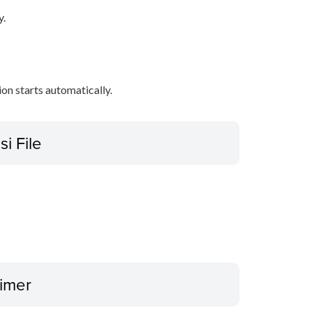
y.
tion starts automatically.
si File
aimer