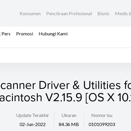
Konsumen
Pencitraan Profesional
Bisnis
Medis &
 Pers
Promosi
Hubungi Kami
canner Driver & Utilities f
cintosh V2.15.9 [OS X 10.
Update Terakhir
Ukuran
Nomor isu
02-Jun-2022
84.36 MB
0101099203