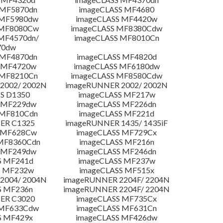
 MF5870dn
imageCLASS MF4680
 MF5980dw
imageCLASS MF4420w
 MF8080Cw
imageCLASS MF8380Cdw
MF4570dn/
imageCLASS MF8010Cn
70dw
 MF4870dn
imageCLASS MF4820d
 MF4720w
imageCLASS MF6180dw
 MF8210Cn
imageCLASS MF8580Cdw
2002/ 2002N
imageRUNNER 2002/ 2002N
S D1350
imageCLASS MF217w
 MF229dw
imageCLASS MF226dn
 MF810Cdn
imageCLASS MF221d
ER C1325
imageRUNNER 1435/ 1435iF
S MF628Cw
imageCLASS MF729Cx
MF8360Cdn
imageCLASS MF216n
 MF249dw
imageCLASS MF246dn
S MF241d
imageCLASS MF237w
S MF232w
imageCLASS MF515x
2004/ 2004N
imageRUNNER 2204F/ 2204N
S MF236n
imageRUNNER 2204F/ 2204N
ER C3020
imageCLASS MF735Cx
 MF633Cdw
imageCLASS MF631Cn
S MF429x
imageCLASS MF426dw