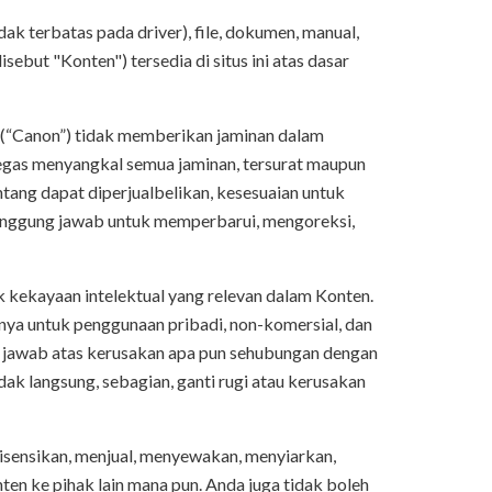
k terbatas pada driver), file, dokumen, manual,
sebut "Konten") tersedia di situs ini atas dasar
ya (“Canon”) tidak memberikan jaminan dalam
egas menyangkal semua jaminan, tersurat maupun
entang dapat diperjualbelikan, kesesuaian untuk
tanggung jawab untuk memperbarui, mengoreksi,
k kekayaan intelektual yang relevan dalam Konten.
a untuk penggunaan pribadi, non-komersial, dan
g jawab atas kerusakan apa pun sehubungan dengan
dak langsung, sebagian, ganti rugi atau kerusakan
isensikan, menjual, menyewakan, menyiarkan,
en ke pihak lain mana pun. Anda juga tidak boleh