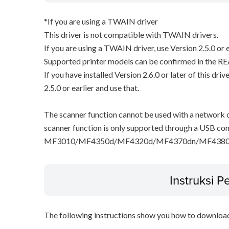
*If you are using a TWAIN driver
This driver is not compatible with TWAIN drivers.
If you are using a TWAIN driver, use Version 2.5.0 or e
Supported printer models can be confirmed in the RE
If you have installed Version 2.6.0 or later of this dri
2.5.0 or earlier and use that.
The scanner function cannot be used with a network c
scanner function is only supported through a USB con
MF3010/MF4350d/MF4320d/MF4370dn/MF4380
Instruksi 
The following instructions show you how to downloa