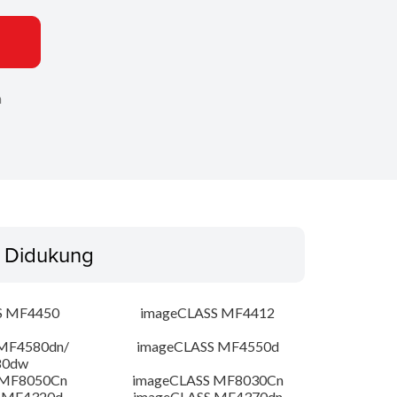
n
 Didukung
S MF4450
imageCLASS MF4412
MF4580dn/
imageCLASS MF4550d
80dw
 MF8050Cn
imageCLASS MF8030Cn
 MF4320d
imageCLASS MF4370dn