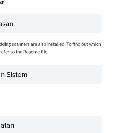
ish
asan
ing scanners are also installed. To find out which
refer to the Readme file.
an Sistem
gatan