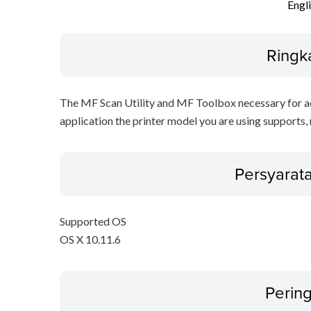
Engl
Ringk
The MF Scan Utility and MF Toolbox necessary for add
application the printer model you are using supports, 
Persyarat
Supported OS
OS X 10.11.6
Perin