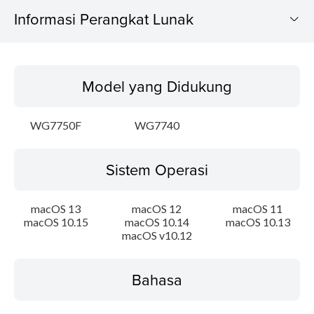
Informasi Perangkat Lunak
Model yang Didukung
Model yang Didukung
Sistem Operasi
WG7750F
WG7740
Bahasa
Sistem Operasi
Update Riwayat
Persyaratan Sistem
macOS 13
macOS 12
macOS 11
macOS 10.15
macOS 10.14
macOS 10.13
macOS v10.12
Peringatan
Instruksi Pengaturan
Bahasa
Informasi File