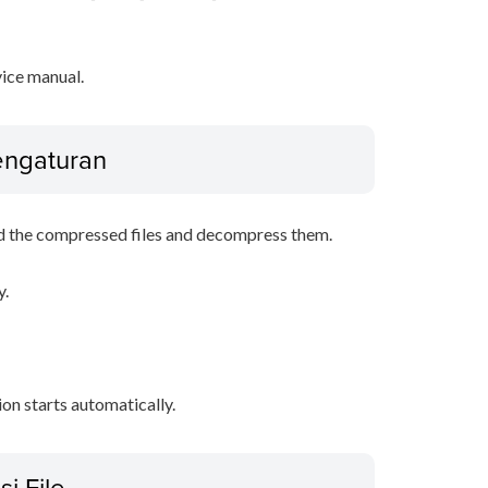
vice manual.
Pengaturan
d the compressed files and decompress them.
y.
tion starts automatically.
si File