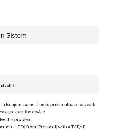
an Sistem
gatan
 a Bonjour connection to print multiple sets with
case, restart the device.
lve this problem.
 Daemon - LPD] from [Protocol] with a TCP/IP