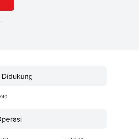
n
 Didukung
740
Operasi