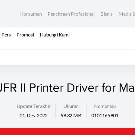
Konsumen
Pencitraan Profesional
Bisnis
Medis &
 Pers
Promosi
Hubungi Kami
FR II Printer Driver for M
Update Terakhir
Ukuran
Nomor isu
01-Des-2022
99.32 MB
0101165901