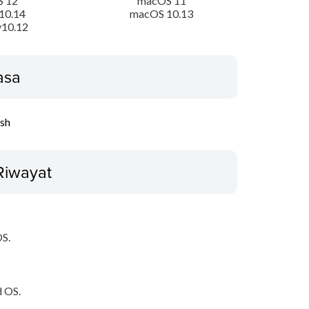
 12
macOS 11
10.14
macOS 10.13
10.12
asa
ish
Riwayat
OS.
d OS.