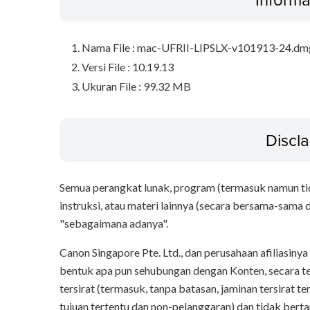
Nama File : mac-UFRII-LIPSLX-v101913-24.dm
Versi File : 10.19.13
Ukuran File : 99.32 MB
Discl
Semua perangkat lunak, program (termasuk namun tida
instruksi, atau materi lainnya (secara bersama-sama di
"sebagaimana adanya".
Canon Singapore Pte. Ltd., dan perusahaan afiliasin
bentuk apa pun sehubungan dengan Konten, secara t
tersirat (termasuk, tanpa batasan, jaminan tersirat t
tujuan tertentu dan non-pelanggaran) dan tidak ber