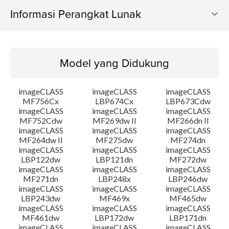
Informasi Perangkat Lunak
Model yang Didukung
Model yang Didukung
Sistem Operasi
imageCLASS
imageCLASS
imageCLASS
Ringkasan
MF756Cx
LBP674Cx
LBP673Cdw
imageCLASS
imageCLASS
imageCLASS
MF752Cdw
MF269dw II
MF266dn II
Update Riwayat
imageCLASS
imageCLASS
imageCLASS
MF264dw II
MF275dw
MF274dn
Instruksi Pengaturan
imageCLASS
imageCLASS
imageCLASS
LBP122dw
LBP121dn
MF272dw
imageCLASS
imageCLASS
imageCLASS
Informasi File
MF271dn
LBP248x
LBP246dw
imageCLASS
imageCLASS
imageCLASS
LBP243dw
MF469x
MF465dw
Disclaimer
imageCLASS
imageCLASS
imageCLASS
MF461dw
LBP172dw
LBP171dn
imageCLASS
imageCLASS
imageCLASS