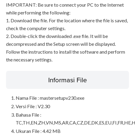
IMPORTANT: Be sure to connect your PC to the Internet
while performing the following:
1. Download the file. For the location where the file is saved,
check the computer settings.
2. Double-click the downloaded .exe file. It will be
decompressed and the Setup screen will be displayed.
Follow the instructions to install the software and perform
the necessary settings.
Informasi File
Nama File : mastersetupv230.exe
Versi File : V2.30
Bahasa File :
TC,TH,EN,ZH,VN,MS,AR,CA,CZ,DE,DK,ES,EU,FI,FR,HE,H
Ukuran File : 4.42 MB