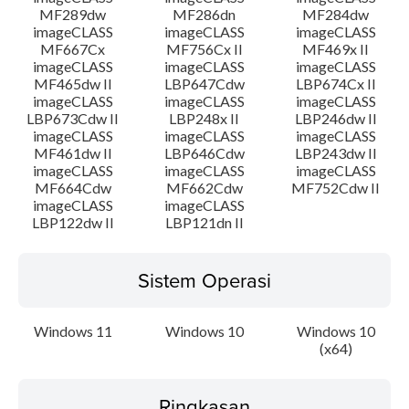
MF289dw
MF286dn
MF284dw
imageCLASS
imageCLASS
imageCLASS
MF667Cx
MF756Cx II
MF469x II
imageCLASS
imageCLASS
imageCLASS
MF465dw II
LBP647Cdw
LBP674Cx II
imageCLASS
imageCLASS
imageCLASS
LBP673Cdw II
LBP248x II
LBP246dw II
imageCLASS
imageCLASS
imageCLASS
MF461dw II
LBP646Cdw
LBP243dw II
imageCLASS
imageCLASS
imageCLASS
MF664Cdw
MF662Cdw
MF752Cdw II
imageCLASS
imageCLASS
LBP122dw II
LBP121dn II
Sistem Operasi
Windows 11
Windows 10
Windows 10
(x64)
Ringkasan