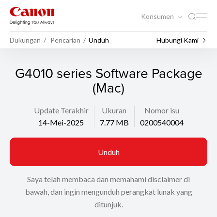
Konsumen
Dukungan
Pencarian
Unduh
Hubungi Kami
G4010 series Software Package
(Mac)
Update Terakhir
Ukuran
Nomor isu
14-Mei-2025
7.77 MB
0200540004
Unduh
Saya telah membaca dan memahami disclaimer di
bawah, dan ingin mengunduh perangkat lunak yang
ditunjuk.