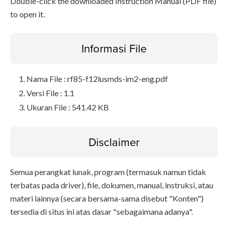
Double-click the downloaded Instruction Manual (PDF file)
to open it.
Informasi File
Nama File : rf85-f12lusmds-im2-eng.pdf
Versi File : 1.1
Ukuran File : 541.42 KB
Disclaimer
Semua perangkat lunak, program (termasuk namun tidak
terbatas pada driver), file, dokumen, manual, instruksi, atau
materi lainnya (secara bersama-sama disebut "Konten")
tersedia di situs ini atas dasar "sebagaimana adanya".