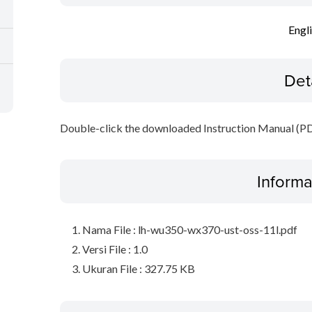
Engl
Det
Double-click the downloaded Instruction Manual (PDF 
Informa
Nama File : lh-wu350-wx370-ust-oss-11l.pdf
Versi File : 1.0
Ukuran File : 327.75 KB