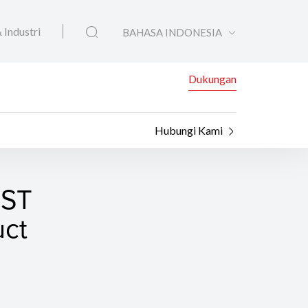
 Industri
BAHASA INDONESIA
Dukungan
Hubungi Kami
UST
uct