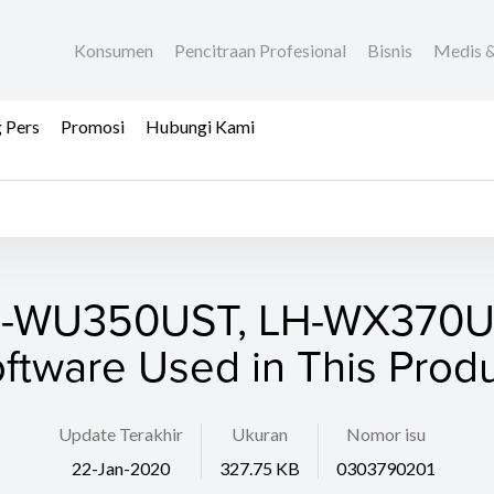
Konsumen
Pencitraan Profesional
Bisnis
Medis &
 Pers
Promosi
Hubungi Kami
-WU350UST, LH-WX370
ftware Used in This Prod
Update Terakhir
Ukuran
Nomor isu
22-Jan-2020
327.75 KB
0303790201