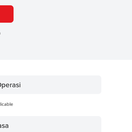
n
Operasi
icable
asa