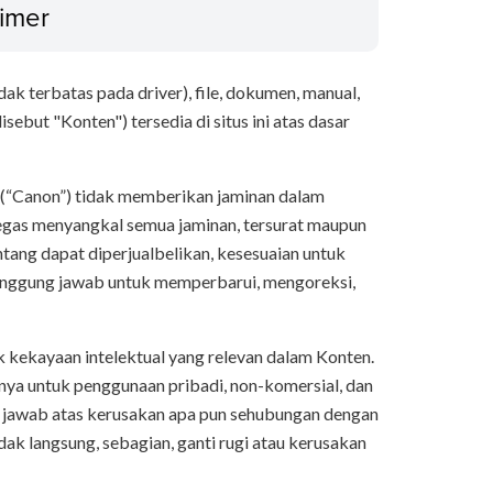
aimer
k terbatas pada driver), file, dokumen, manual,
sebut "Konten") tersedia di situs ini atas dasar
ya (“Canon”) tidak memberikan jaminan dalam
egas menyangkal semua jaminan, tersurat maupun
entang dapat diperjualbelikan, kesesuaian untuk
tanggung jawab untuk memperbarui, mengoreksi,
k kekayaan intelektual yang relevan dalam Konten.
a untuk penggunaan pribadi, non-komersial, dan
g jawab atas kerusakan apa pun sehubungan dengan
dak langsung, sebagian, ganti rugi atau kerusakan