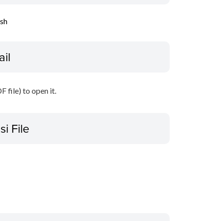
ish
ail
file) to open it.
si File