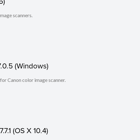
6)
 image scanners.
7.0.5 (Windows)
 for Canon color image scanner.
.7.1 (OS X 10.4)