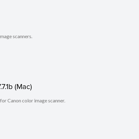
 image scanners.
.7.1b (Mac)
 for Canon color image scanner.