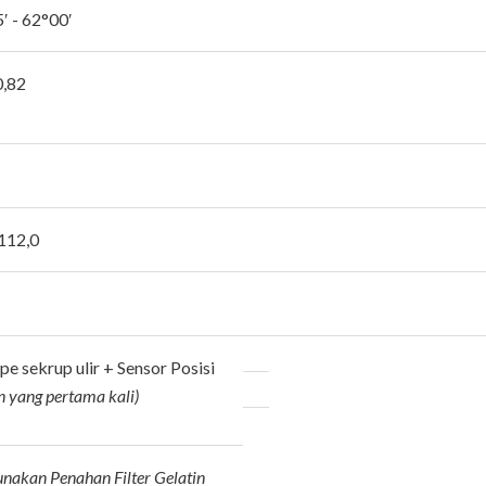
′ - 62°00′
0,82
 112,0
e sekrup ulir + Sensor Posisi
n
yang pertama kali)
nakan Penahan Filter Gelatin