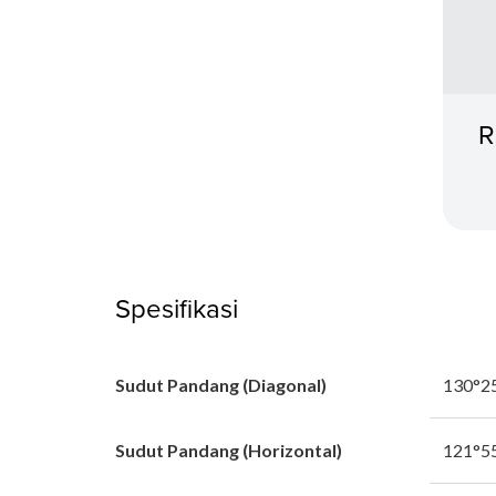
R
Spesifikasi
Sudut Pandang (Diagonal)
130°25
Sudut Pandang (Horizontal)
121°55