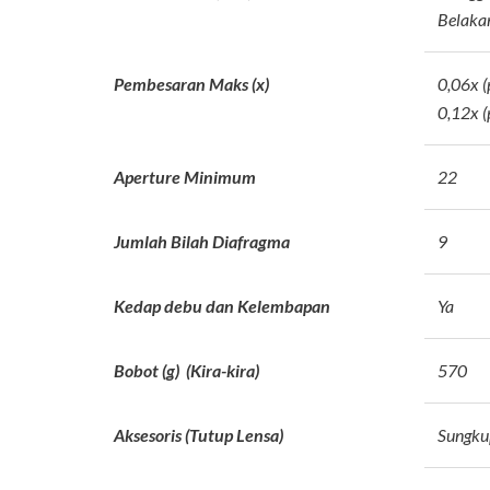
Belaka
Pembesaran Maks (x)
0,06x 
0,12x 
Aperture Minimum
22
Jumlah Bilah Diafragma
9
Kedap debu dan Kelembapan
Ya
Bobot (g) (Kira-kira)
570
Aksesoris (Tutup Lensa)
Sungku