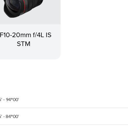
F10-20mm f/4L IS
STM
′ - 94°00′
′ - 84°00′