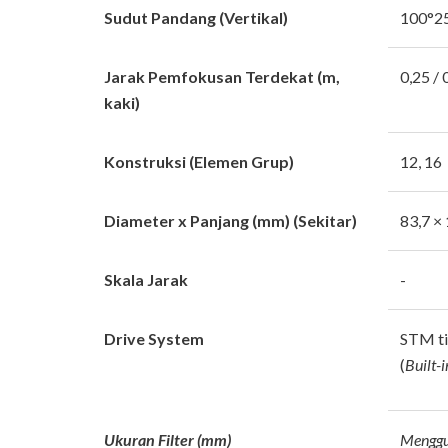
Sudut Pandang (Vertikal)
100°25
Jarak Pemfokusan Terdekat (m,
0,25 / 
kaki)
Konstruksi (Elemen Grup)
12, 16
Diameter x Panjang (mm) (Sekitar)
83,7 ×
Skala Jarak
-
Drive System
STM tip
(
Built-i
Ukuran Filter (mm)
Menggu