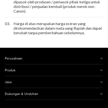
dipasok oleh produsen / pemasok pihak ketiga untuk
distribusi / penjualan kembali (produk merek non-
Canon).
03.
Harga di atas merupakan harga eceran yang
direkomendasikan dalam mata uang Rupiah dan dapat
berubah tanpa pemberitahuan sebelumnya.
Perusahaan
Produk
Jasa
Dukungan & Unduhan