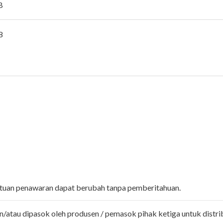
B
8
entuan penawaran dapat berubah tanpa pemberitahuan.
n/atau dipasok oleh produsen / pemasok pihak ketiga untuk distri