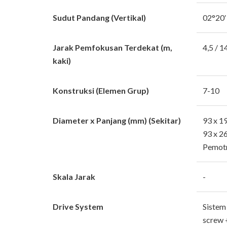
Sudut Pandang (Vertikal)
02°20′
Jarak Pemfokusan Terdekat (m,
4,5 / 1
kaki)
Konstruksi (Elemen Grup)
7-10
Diameter x Panjang (mm) (Sekitar)
93 x 1
93 x 2
Pemotr
Skala Jarak
-
Drive System
Sistem
screw 