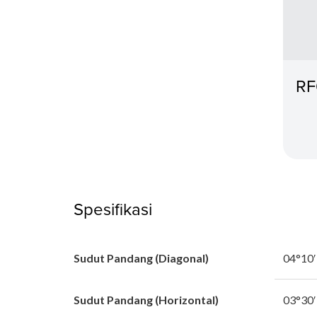
RF
Spesifikasi
Sudut Pandang (Diagonal)
04°10′
Sudut Pandang (Horizontal)
03°30′