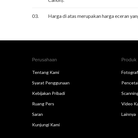
03.
Harga di atas merupakan harga eceran ya
Perusahaan
Produk
Tentang Kami
Fotograf
Syarat Penggunaan
Penceta
Kebijakan Pribadi
Scannin
Ruang Pers
Video Ka
Saran
Lainnya
Kunjungi Kami