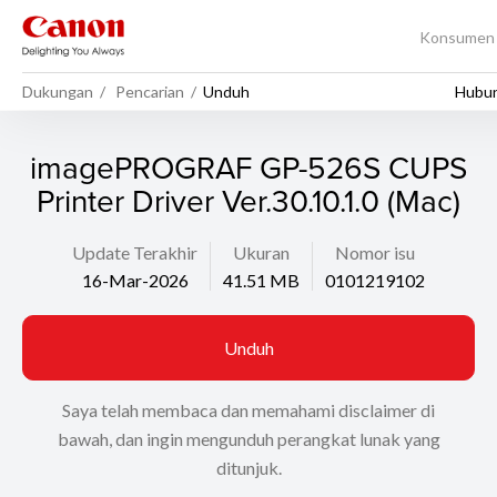
Konsume
Dukungan
Pencarian
Unduh
Hubun
imagePROGRAF GP-526S CUPS
Printer Driver Ver.30.10.1.0 (Mac)
Update Terakhir
Ukuran
Nomor isu
16-Mar-2026
41.51 MB
0101219102
Unduh
Saya telah membaca dan memahami disclaimer di
bawah, dan ingin mengunduh perangkat lunak yang
ditunjuk.