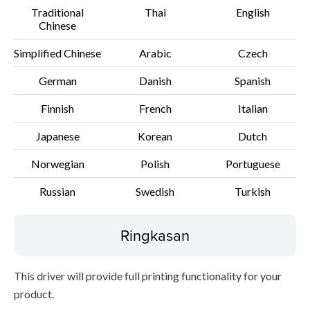
Traditional
Thai
English
Informasi File
Chinese
Disclaimer
Simplified Chinese
Arabic
Czech
German
Danish
Spanish
Finnish
French
Italian
Japanese
Korean
Dutch
Norwegian
Polish
Portuguese
Russian
Swedish
Turkish
Ringkasan
This driver will provide full printing functionality for your
product.