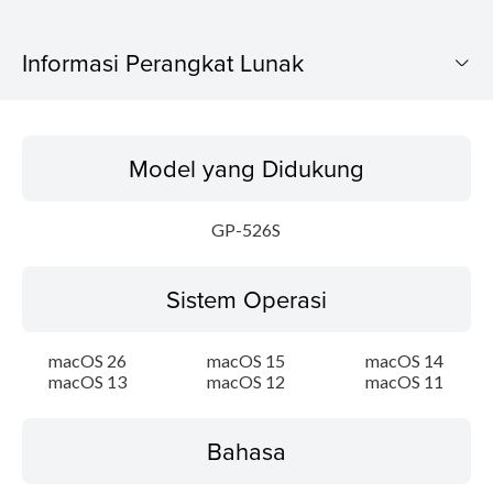
Informasi Perangkat Lunak
Model yang Didukung
Model yang Didukung
Sistem Operasi
GP-526S
Bahasa
Sistem Operasi
Ringkasan
Update Riwayat
macOS 26
macOS 15
macOS 14
macOS 13
macOS 12
macOS 11
Persyaratan Sistem
Bahasa
Instruksi Pengaturan