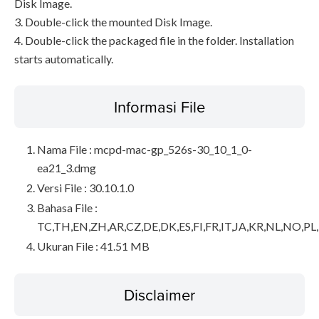
Disk Image.
3. Double-click the mounted Disk Image.
4. Double-click the packaged file in the folder. Installation
starts automatically.
Informasi File
Nama File : mcpd-mac-gp_526s-30_10_1_0-
ea21_3.dmg
Versi File : 30.10.1.0
Bahasa File :
TC,TH,EN,ZH,AR,CZ,DE,DK,ES,FI,FR,IT,JA,KR,NL,NO,PL
Ukuran File : 41.51 MB
Disclaimer