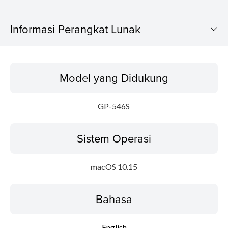
Informasi Perangkat Lunak
Model yang Didukung
Model yang Didukung
Sistem Operasi
GP-546S
Bahasa
Sistem Operasi
Ringkasan
Update Riwayat
macOS 10.15
Persyaratan Sistem
Bahasa
Instruksi Pengaturan
English