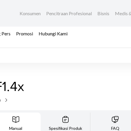
Konsumen
Pencitraan Profesional
Bisnis
Medis &
 Pers
Promosi
Hubungi Kami
1.4x
a
Manual
Spesifikasi Produk
FAQ