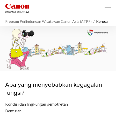
Program Perlindungan Wisatawan Canon Asia (ATPP)
Kerusakan
Umum
Kerusakan Umum - Program 
Apa yang menyebabkan kegagalan
fungsi?
Kondisi dan lingkungan pemotretan
Benturan