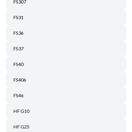
FS307
FS31
FS36
FS37
FS40
FS406
FS46
HF G10
HF G25