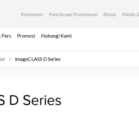
Konsumen
Pencitraan Profesional
Bisnis
Medis &
 Pers
Promosi
Hubungi Kami
ter
imageCLASS D Series
 D Series